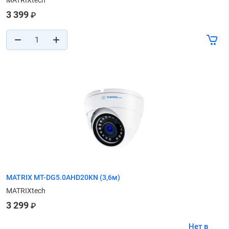
MATRIXtech
3 399
₽
MATRIX MT-DG5.0AHD20KN (3,6м)
MATRIXtech
3 299
₽
Нет в