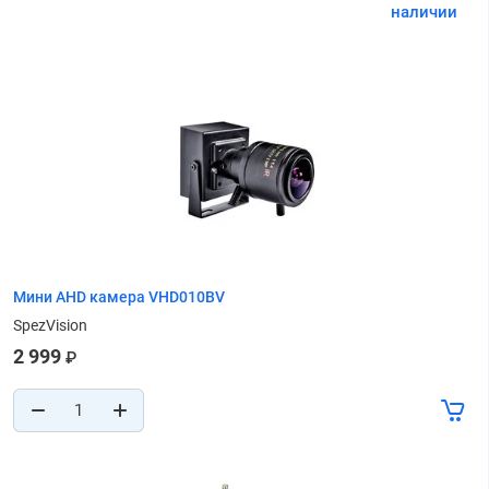
наличии
Мини AHD камера VHD010BV
SpezVision
2 999
₽