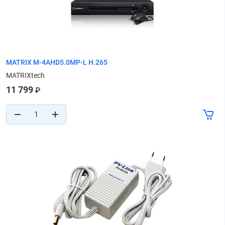
MATRIX M-4AHD5.0MP-L H.265
MATRIXtech
11 799
₽