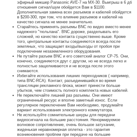
эфирный микшер Panasonic AVE-7 на MX-30. Выигрыш в 6 дб
отношения сигнал/шум обойдется Вам в $1100.
Дополнительная замена всех разъемов и кабелей обойдется
в $200-300, при том, что влияние разъемов и кабелей на
качество сигнала не менее значительно.
Старайтесь применять разъемы BNC по видео вместо менее
надежного "тюльпана". BNC дороже, разделывать его
сложней, но качество контакта существенно выше. Кроме
того, центральные контакты соединяются всегда после
земляных, что защищает входы/выходы от пробоя при
подключении незаземленного оборудования.
Не путайте разъем BNC и его советский аналог СР-75. Они,
конечно, соединяются друг с другом, но не всегда легко и
полностью защелкиваются и не всегда после этого
снимаются.
Избегайте использования лишних переходников ( например,
типа BNC-RCA). Контакт, разъединившийся во время
трансляции рекламного блока, может принести больше
убытков, чем стоимость полного комплекта новых кабелей.
Не переключайте лишний раз разъемы. Они имеют
ограниченный ресурс и вполне заметный износ. Если
регулярное переключение Вам необходимо, продумайте
вариант использования электронного коммутатора.
Не используйте сомнительные шнуры для передачи
видеосигнала на большие расстояния. Ненормируемое
волновое сопротивление, очень большое затухание,
жиденькая неравномерная оплетка - это гарантия
возникновения проблем при передаче на большие