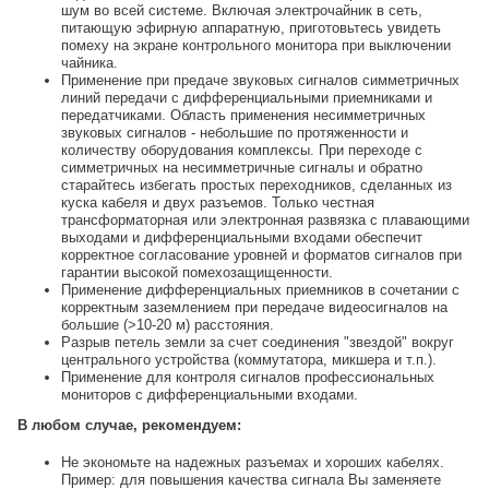
шум во всей системе. Включая электрочайник в сеть,
питающую эфирную аппаратную, приготовьтесь увидеть
помеху на экране контрольного монитора при выключении
чайника.
Применение при предаче звуковых сигналов симметричных
линий передачи с дифференциальными приемниками и
передатчиками. Область применения несимметричных
звуковых сигналов - небольшие по протяженности и
количеству оборудования комплексы. При переходе с
симметричных на несимметричные сигналы и обратно
старайтесь избегать простых переходников, сделанных из
куска кабеля и двух разъемов. Только честная
трансформаторная или электронная развязка с плавающими
выходами и дифференциальными входами обеспечит
корректное согласование уровней и форматов сигналов при
гарантии высокой помехозащищенности.
Применение дифференциальных приемников в сочетании с
корректным заземлением при передаче видеосигналов на
большие (>10-20 м) расстояния.
Разрыв петель земли за счет соединения "звездой" вокруг
центрального устройства (коммутатора, микшера и т.п.).
Применение для контроля сигналов профессиональных
мониторов с дифференциальными входами.
В любом случае, рекомендуем:
Не экономьте на надежных разъемах и хороших кабелях.
Пример: для повышения качества сигнала Вы заменяете