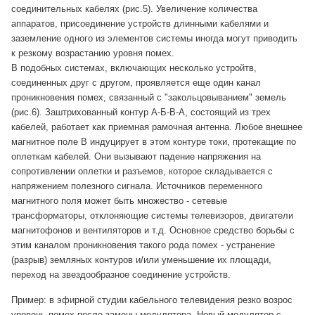
соединительных кабелях (рис.5). Увеличение количества
аппаратов, присоединение устройств длинными кабелями и
заземление одного из элементов системы иногда могут приводить
к резкому возрастанию уровня помех.
В подобных системах, включающих несколько устройтв,
соединенных друг с другом, проявляется еще один канал
проникновения помех, связанный с "закольцовыванием" земель
(рис.6). Заштрихованный контур А-Б-В-А, состоящий из трех
кабелей, работает как приемная рамочная антенна. Любое внешнее
магнитное поле В индуцирует в этом контуре токи, протекащие по
оплеткам кабелей. Они вызывают падение напряжения на
сопротивлении оплетки и разъемов, которое складывается с
напряжением полезного сигнала. Источников переменного
магнитного поля может быть множество - сетевые
трансформаторы, отклоняющие системы телевизоров, двигатели
магнитофонов и вентиляторов и т.д. Основное средство борьбы с
этим каналом проникновения такого рода помех - устранение
(разрыв) земляных контуров и/или уменьшение их площади,
переход на звездообразное соединение устройств.
Пример: в эфирной студии кабельного телевидения резко возрос
уровень помех после замены модулятора. Новый модулятор с