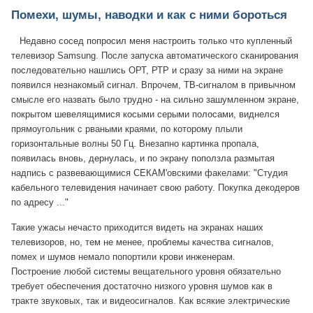
Помехи, шумы, наводки и как с ними бороться
Недавно сосед попросил меня настроить только что купленный
телевизор Samsung. После запуска автоматического сканирования
последовательно нашлись ОРТ, РТР и сразу за ними на экране
появился незнакомый сигнал. Впрочем, ТВ-сигналом в привычном
смысле его назвать было трудно - на сильно зашумленном экране,
покрытом шевелящимися косыми серыми полосами, виднелся
прямоугольник с рваными краями, по которому плыли
горизонтальные волны 50 Гц. Внезапно картинка пропала,
появилась вновь, дернулась, и по экрану поползла размытая
надпись с развевающимися СЕКАМ'овскими факелами: "Студия
кабельного телевидения начинает свою работу. Покупка декодеров
по адресу ..."
Такие ужасы нечасто приходится видеть на экранах наших
телевизоров, но, тем не менее, проблемы качества сигналов,
помех и шумов немало попортили крови инженерам.
Построение любой системы вещательного уровня обязательно
требует обеспечения достаточно низкого уровня шумов как в
тракте звуковых, так и видеосигналов. Как всякие электрические