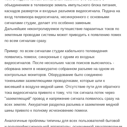
объединением в телевизоре земель импульсного блока питания,
каскадов разверток и входных разъемов видеосигнала. Подача на
вход телевизора видеосигнала, несинхронного с основными
сигналами студии, делает это особенно заменым.
Дальнейшее неконтролируемое путешествие паразитных токов по
земляным проводам системы может приводить к появлению помех
по всем сигналам сразу.
Пример: по всем сигналам студии кабельного телевидения
появились помехи, синхронные с одним из входных
видеосигналов. После нескольких часов поисков выяснилось -
оборвана земля в неаккуратно собранном разъеме на одном из
контрольных мониторов. Оборудование было соединено
тоненькими заземляющими проводочками, которые шли к
висевшей в воздухе медной шине. Отсутствие пути для обратного
тока видеосигнала привело к тому, что ток сигнала потек через
"заземляющий" провод и напряжение сигнала появилось сразу на
всех землях. Аккуратная разделка разъема и заземление медной
шины привело к полному исчезновению помехи.
Аналогичные проблемы типичны для всех пользователей бытовой
и полупрофессиональной аппаратуры, оснащенной двухпроводным