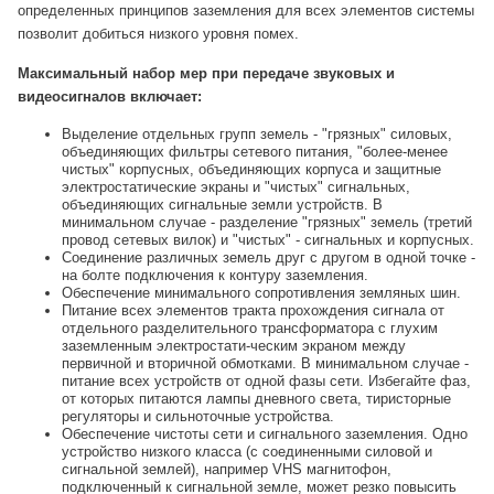
определенных принципов заземления для всех элементов системы
позволит добиться низкого уровня помех.
Максимальный набор мер при передаче звуковых и
видеосигналов включает:
Выделение отдельных групп земель - "грязных" силовых,
объединяющих фильтры сетевого питания, "более-менее
чистых" корпусных, объединяющих корпуса и защитные
электростатические экраны и "чистых" сигнальных,
объединяющих сигнальные земли устройств. В
минимальном случае - разделение "грязных" земель (третий
провод сетевых вилок) и "чистых" - сигнальных и корпусных.
Соединение различных земель друг с другом в одной точке -
на болте подключения к контуру заземления.
Обеспечение минимального сопротивления земляных шин.
Питание всех элементов тракта прохождения сигнала от
отдельного разделительного трансформатора с глухим
заземленным электростати-ческим экраном между
первичной и вторичной обмотками. В минимальном случае -
питание всех устройств от одной фазы сети. Избегайте фаз,
от которых питаются лампы дневного света, тиристорные
регуляторы и сильноточные устройства.
Обеспечение чистоты сети и сигнального заземления. Одно
устройство низкого класса (с соединенными силовой и
сигнальной землей), например VHS магнитофон,
подключенный к сигнальной земле, может резко повысить