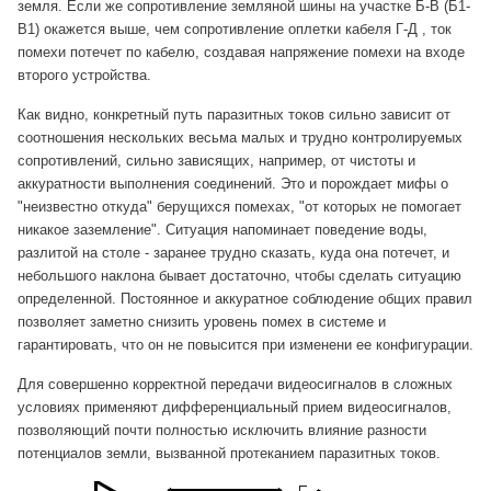
земля. Если же сопротивление земляной шины на участке Б-В (Б1-
В1) окажется выше, чем сопротивление оплетки кабеля Г-Д , ток
помехи потечет по кабелю, создавая напряжение помехи на входе
второго устройства.
Как видно, конкретный путь паразитных токов сильно зависит от
соотношения нескольких весьма малых и трудно контролируемых
сопротивлений, сильно зависящих, например, от чистоты и
аккуратности выполнения соединений. Это и порождает мифы о
"неизвестно откуда" берущихся помехах, "от которых не помогает
никакое заземление". Ситуация напоминает поведение воды,
разлитой на столе - заранее трудно сказать, куда она потечет, и
небольшого наклона бывает достаточно, чтобы сделать ситуацию
определенной. Постоянное и аккуратное соблюдение общих правил
позволяет заметно снизить уровень помех в системе и
гарантировать, что он не повысится при изменени ее конфигурации.
Для совершенно корректной передачи видеосигналов в сложных
условиях применяют дифференциальный прием видеосигналов,
позволяющий почти полностью исключить влияние разности
потенциалов земли, вызванной протеканием паразитных токов.