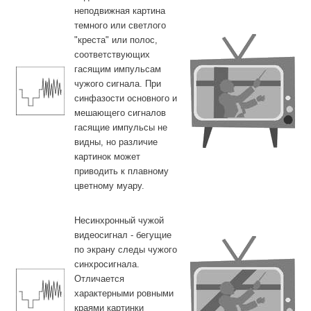
неподвижная картина
темного или светлого
"креста" или полос,
соответствующих
гасящим импульсам
чужого сигнала. При
синфазости основного и
мешающего сигналов
гасящие импульсы не
видны, но различие
картинок может
приводить к плавному
цветному муару.
Несинхронный чужой
видеосигнал - бегущие
по экрану следы чужого
синхросигнала.
Отличается
характерными ровными
краями картинки