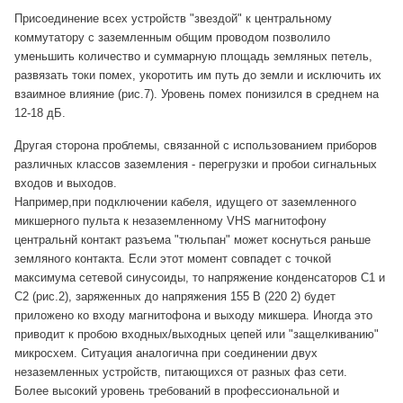
Присоединение всех устройств "звездой" к центральному
коммутатору с заземленным общим проводом позволило
уменьшить количество и суммарную площадь земляных петель,
развязать токи помех, укоротить им путь до земли и исключить их
взаимное влияние (рис.7). Уровень помех понизился в среднем на
12-18 дБ.
Другая сторона проблемы, связанной с использованием приборов
различных классов заземления - перегрузки и пробои сигнальных
входов и выходов.
Например,при подключении кабеля, идущего от заземленного
микшерного пульта к незаземленному VHS магнитофону
центральнй контакт разъема "тюльпан" может коснуться раньше
земляного контакта. Если этот момент совпадет с точкой
максимума сетевой синусоиды, то напряжение конденсаторов С1 и
С2 (рис.2), заряженных до напряжения 155 В (220 2) будет
приложено ко входу магнитофона и выходу микшера. Иногда это
приводит к пробою входных/выходных цепей или "защелкиванию"
микросхем. Ситуация аналогична при соединении двух
незаземленных устройств, питающихся от разных фаз сети.
Более высокий уровень требований в профессиональной и