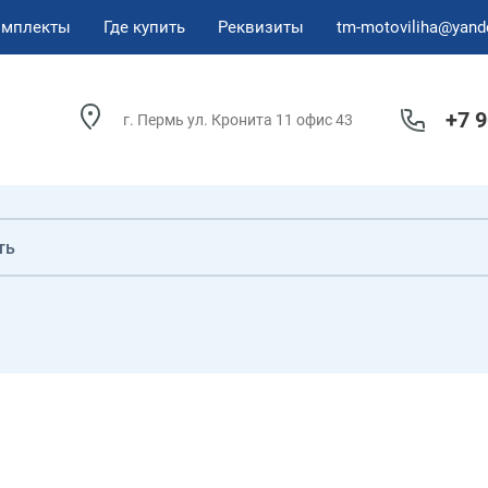
омплекты
Где купить
Реквизиты
tm-motoviliha@yand
+7 
г. Пермь ул. Кронита 11 офис 43