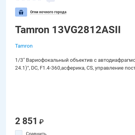
Огни ночного города
Tamron 13VG2812ASII
Tamron
1/3" Вариофокальный объектив с автодиафрагмой,
24.1)°, DC, F1.4-360,асферика, CS, управление п
2 851
₽
Сравнить