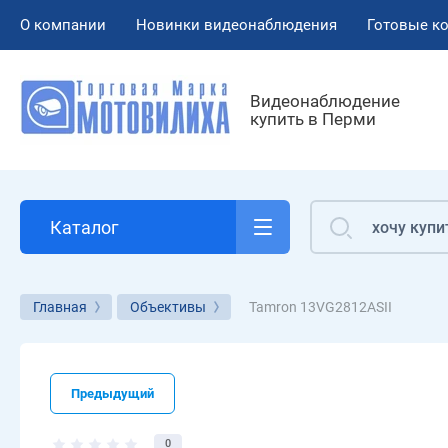
О компании
Новинки видеонаблюдения
Готовые к
Видеонаблюдение
купить в Перми
Каталог
Tamron 13VG2812ASII
Главная
Объективы
Предыдущий
0