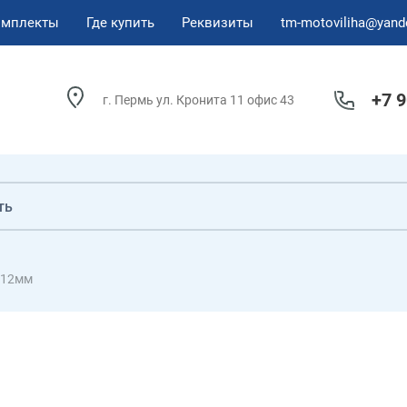
омплекты
Где купить
Реквизиты
tm-motoviliha@yand
+7 
г. Пермь ул. Кронита 11 офис 43
8/12мм