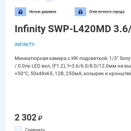
Ночью дешевле
Огни ночного города
Infinity SWP-L420MD 3.
INFINITY
Миниатюрная камера с ИК-подсветкой, 1/3" Sony C
/ 0.0лк LED вкл, (F1.2), f=3.6/6.0/8.0/12.0мм на в
+50°С, 50x48x65, 12В, 250мА, козырек и кронште
2 302
₽
Сравнить