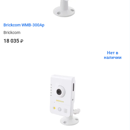
Brickcom WMB-300Ap
Brickcom
18 035
₽
Нет в
наличии