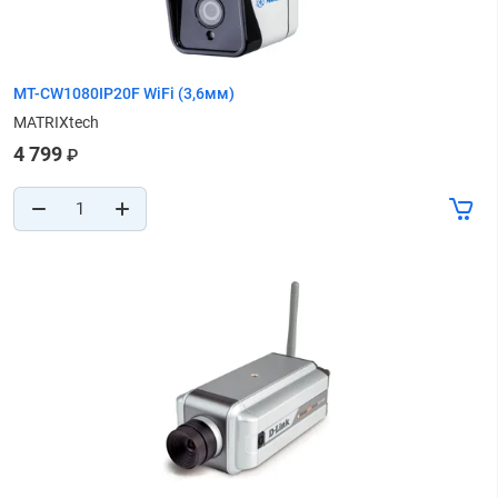
MT-CW1080IP20F WiFi (3,6мм)
MATRIXtech
4 799
₽