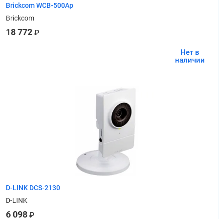
Brickcom WCB-500Ap
Brickcom
18 772
₽
Нет в
наличии
D-LINK DCS-2130
D-LINK
6 098
₽