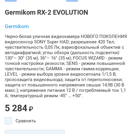
Germikom RX-2 EVOLUTION
Germikom
Черно-белая уличная видеокамера НОВОГО ПОКОЛЕНИЯ
видеосенсор SONY Super HAD; разрешение 420 Твл;
чувствительность 0,05 Лк; вариофокальный объектив с
автодиафрагмой; углы обзора (дальность подсветки)
130°– 30° (35 м), 36°– 16° (35 м); FOCUS WIZARD - режим
тонкой настройки резкости; SENS - режим повышенной
чувствительности; GAMMA - режим гамма-коррекции;
LEVEL - режим выбора уровня видеосигнала 1/1,5 В;
грозозащита видеовыхода; защита от переполюсовки;
защита от повышенного напряжения свыше 14,9В (30 В
макс.); напряжение питания 12 В / потребляемый ток 1,1
А; температурный режим -45° … +50°.
5 284
₽
Сравнить