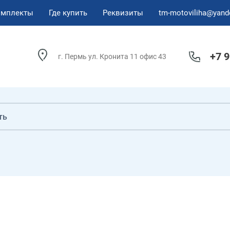
омплекты
Где купить
Реквизиты
tm-motoviliha@yand
+7 
г. Пермь ул. Кронита 11 офис 43