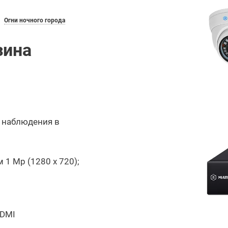
Огни ночного города
зина
р наблюдения в
1 Mp (1280 х 720);
HDMI