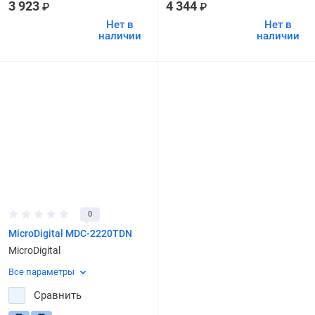
3 923
4 344
₽
₽
Нет в
Нет в
наличии
наличии
0
MicroDigital MDC-2220TDN
MicroDigital
Все параметры
Сравнить